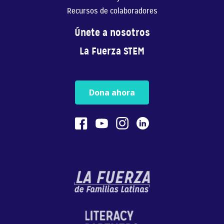
Recursos de colaboradores
1:01
Únete a nosotros
El Bilingüismo es Poderoso
La Fuerza STEM
El bilingüismo ayuda...
0:51
Dona ahora
La Buena Autoestima Apoya El
Aprendizaje
Una buena autoestima...
0:54
Juega Físicamente Con Tus Hijos
El juego físico con ...