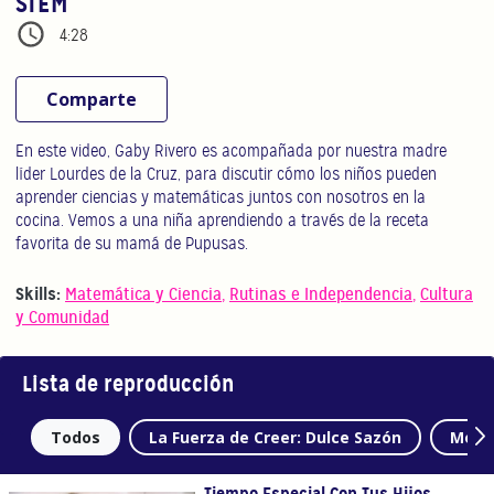
STEM
4:28
Comparte
En este video, Gaby Rivero es acompañada por nuestra madre
líder Lourdes de la Cruz, para discutir cómo los niños pueden
aprender ciencias y matemáticas juntos con nosotros en la
cocina. Vemos a una niña aprendiendo a través de la receta
favorita de su mamá de Pupusas.
Skills:
Matemática y Ciencia
,
Rutinas e Independencia
,
Cultura
y Comunidad
Lista de reproducción
Todos
La Fuerza de Creer: Dulce Sazón
Mome
Tiempo Especial Con Tus Hijos