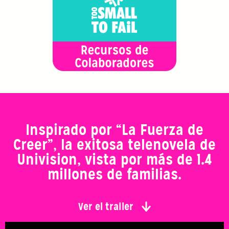
Inspirado por “La Fuerza de
Creer”, la exitosa telenovela de
Univision, vista por más de 1.4
millones de familias.
Ver el trailer