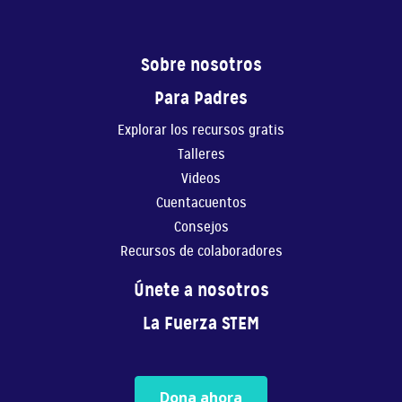
Crear Tu Propia Historia 1
En este video, Gaby ...
Sobre nosotros
6:41
Para Padres
Crear Tu Propia Historia 2
Explorar los recursos gratis
En este video, Gaby ...
Talleres
Videos
7:33
Cuentacuentos
Música
Consejos
En este video, Gaby ...
Recursos de colaboradores
5:27
Únete a nosotros
La Fuerza STEM
La fuerza de creer 2 capítulo 1 parte
1/6
12:30
Dona ahora