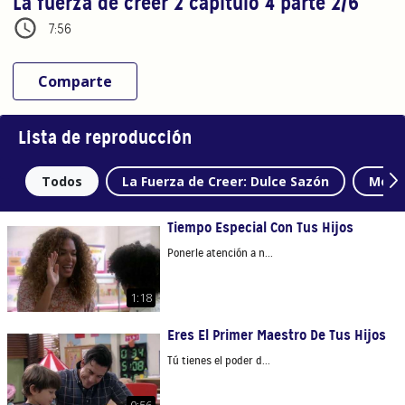
La fuerza de creer 2 capítulo 4 parte 2/6
7:56
Comparte
Lista de reproducción
Todos
La Fuerza de Creer: Dulce Sazón
Mome
Tiempo Especial Con Tus Hijos
Ponerle atención a n...
1:18
Eres El Primer Maestro De Tus Hijos
Tú tienes el poder d...
0:56