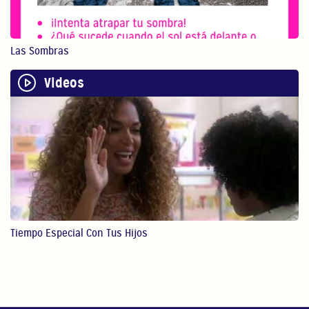
El juego físico con ...
1:13
Las Sombras
Hacer Arte Puede Beneficiar A Tu
Videos
Hijo
Hacer arte con nuest...
1:12
STEM
En este video, Gaby ...
4:28
Lectura
Tiempo Especial Con Tus Hijos
En este video, Gaby ...
4:49