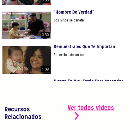
“Hombre De Verdad”
Los niños se benefic...
0:50
Demuéstrales Que Te Importan
El cerebro de un beb...
1:09
Nunca Es Muy Tarde Para Aprender
Nunca es tarde para ...
1:10
Ver todos videos
Recursos
¡Cree En Tí!
Relacionados
Eres el maestro más...