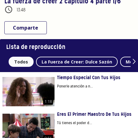
La fuerza de creer 2 capítulo 4 parte 1/6
13:48
Comparte
Lista de reproducción
Todos
La Fuerza de Creer: Dulce Sazón
Mome
Tiempo Especial Con Tus Hijos
Ponerle atención a n...
1:18
Eres El Primer Maestro De Tus Hijos
Tú tienes el poder d...
0:56