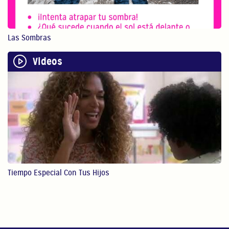
El juego físico con ...
1:13
Las Sombras
Hacer Arte Puede Beneficiar A Tu
Videos
Hijo
Hacer arte con nuest...
1:12
STEM
En este video, Gaby ...
4:28
Lectura
Tiempo Especial Con Tus Hijos
En este video, Gaby ...
4:49