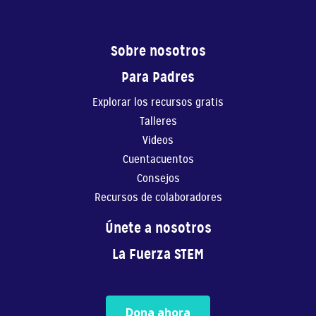
Crear Tu Propia Historia 1
En este video, Gaby ...
Sobre nosotros
6:41
Para Padres
Crear Tu Propia Historia 2
Explorar los recursos gratis
En este video, Gaby ...
Talleres
Videos
7:33
Cuentacuentos
Música
Consejos
En este video, Gaby ...
Recursos de colaboradores
5:27
Únete a nosotros
La Fuerza STEM
La fuerza de creer 2 capítulo 1 parte
1/6
12:30
Dona ahora