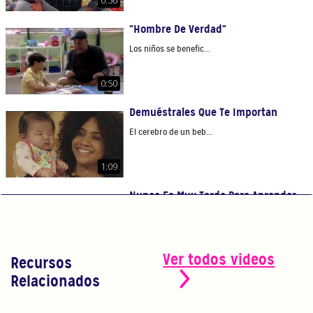
“Hombre De Verdad”
Los niños se benefic...
0:50
Demuéstrales Que Te Importan
El cerebro de un beb...
1:09
Nunca Es Muy Tarde Para Aprender
Nunca es tarde para ...
1:10
Ver todos videos
Recursos
¡Cree En Tí!
Relacionados
Eres el maestro más...