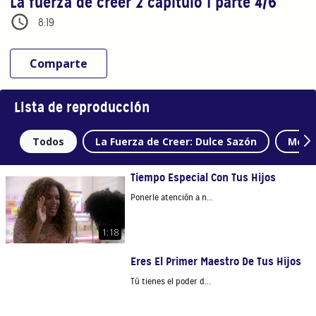
La fuerza de creer 2 capítulo 1 parte 4/6
8:19
Comparte
Lista de reproducción
Todos
La Fuerza de Creer: Dulce Sazón
Mome
Tiempo Especial Con Tus Hijos
Ponerle atención a n...
1:18
Eres El Primer Maestro De Tus Hijos
Tú tienes el poder d...