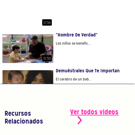
0:56
“Hombre De Verdad”
Los niños se benefic...
0:50
Demuéstrales Que Te Importan
El cerebro de un beb...
1:09
Nunca Es Muy Tarde Para Aprender
Ver todos videos
Recursos
Nunca es tarde para ...
Relacionados
1:10