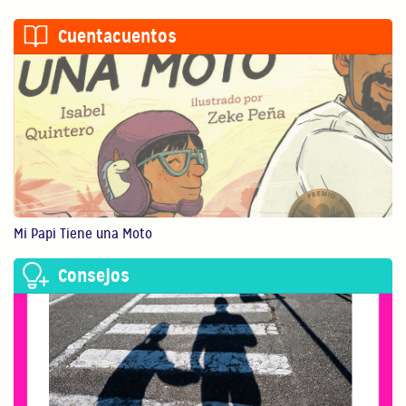
¡Cree En Tí!
Cuentacuentos
Eres el maestro más...
0:40
¡Lee A Donde Sea Que Vayas!
Practica la lectura ...
1:01
Mi Papi Tiene una Moto
El Bilingüismo es Poderoso
El bilingüismo ayuda...
Consejos
0:51
La Buena Autoestima Apoya El
Aprendizaje
Una buena autoestima...