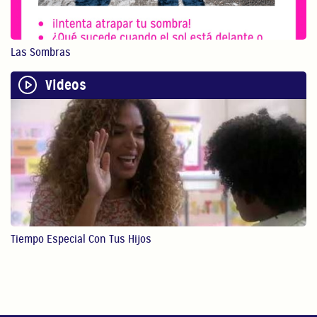
0:54
Juega Físicamente Con Tus Hijos
Las Sombras
El juego físico con ...
Videos
1:13
Hacer Arte Puede Beneficiar A Tu
Hijo
Hacer arte con nuest...
1:12
STEM
En este video, Gaby ...
Tiempo Especial Con Tus Hijos
4:28
Lectura
En este video, Gaby ...