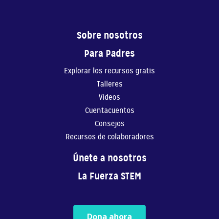
4:49
Sobre nosotros
Crear Tu Propia Historia 1
Para Padres
En este video, Gaby ...
Explorar los recursos gratis
6:41
Talleres
Videos
Crear Tu Propia Historia 2
Cuentacuentos
En este video, Gaby ...
Consejos
7:33
Recursos de colaboradores
Música
Únete a nosotros
En este video, Gaby ...
La Fuerza STEM
5:27
La fuerza de creer 2 capítulo 1 parte
Dona ahora