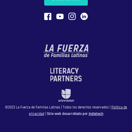
1/6
12:30
La fuerza de creer 2 capítulo 1 parte
2/6
5:20
La fuerza de creer 2 capítulo 1 parte
3/6
4:34
La fuerza de creer 2 capítulo 1 parte
4/6
©2023 La Fuerza de Familias Latinas | Todos los derechos reservados |
Política de
privacidad
|
Sitio web desarrollado por
Indietech
8:19