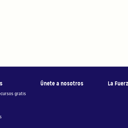
s
Únete a nosotros
La Fuer
ecursos gratis
s