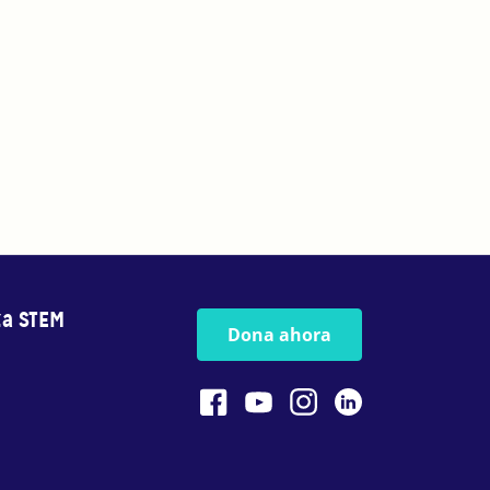
za STEM
Dona ahora