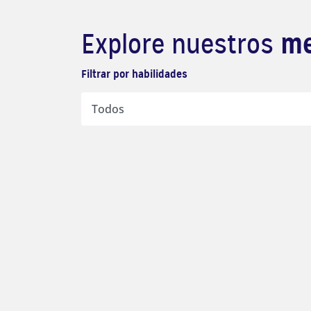
me
Explore nuestros
Filtrar por habilidades
Videos
Mira la popular miniserie de
telenovelas de Univision vista por
más de 1.4 millones de familias.
Ver Todos